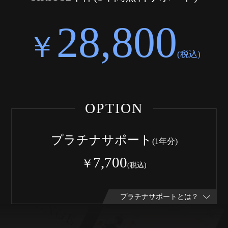
28,800
￥
(税込)
OPTION
プラチナサポート
(1年分)
7,700
￥
(税込)
＜サービス内容＞
メールサポート
最新版へのバージョンアップ
SIRIUS2ユーザーズページへのアクセス権
各種画像素材の提供(不定期)
追加テンプレートの購入 (今後提供予定)
＜料金＞
7,700円(1年ごと)
プラチナサポートとは？